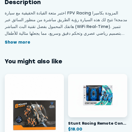
Description
اختبر متعة القيادة الحقيقية مع سيارة FPV Racing المزودة بكاميرا
مدمجة! تتيح لك هذه السيارة رؤية الطريق مباشرة من منظور السائق عبر
هاتفك المحمول بفضل تقنية البث المباشر (WiFi Real-Time). تتميز
بتصميم رياضي عصري وتحكم دقيق وسريع، مما يجعلها مثالية للأطفال
والهواة من عمر 6 سنوات فما فوق. يمكنك تسجيل فيديوهات لسباقاتك
Show more
ومشاركتها مع أصدقائك. تكنولوجيا وتقنية في لعبة واحدة!
You might also like
Stunt Racing Remote Control Off-Road Vehicle
$
18.00