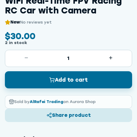
WiFi Real-Time FPV Racing
RC Car with Camera
New
No reviews yet
$30.00
2 in stock
1
Add to cart
Sold by
AlRafei Trading
on Aurora Shop
Share product