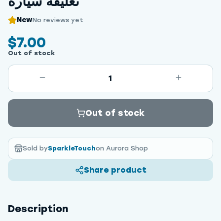
تعليقة سيارة
New
No reviews yet
$7.00
Out of stock
1
Out of stock
Sold by
SparkleTouch
on Aurora Shop
Share product
Description