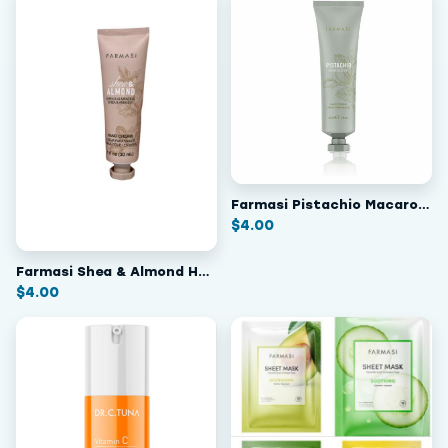
Farmasi Pistachio Macaron Hand Cream
$
4.00
Farmasi Shea & Almond Hand Cream
$
4.00