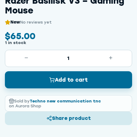
Razer Basilisk V3 – Gaming
Mouse
New
No reviews yet
$65.00
1 in stock
1
Add to cart
Sold by
Techno new communication tnc
on Aurora Shop
Share product