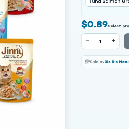
Tuna Salmon Gr
$0.89
Select pr
1
Sold by
Bis Bis Man