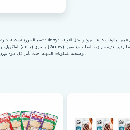
والتي تتميز بمكونات غنية بالبروتين مثل ال،
ومصممة لتوفير تغذية متو
توضيحية للمكونات الشهية، حيث تأتي كل عبوة بوزن 70 جراماً وتستهدف تعزيز صحة القطط وتلبية ذائقتها.