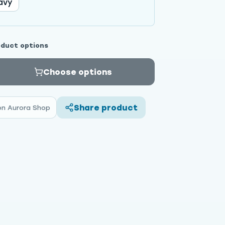
avy
oduct options
Choose options
Share product
on Aurora Shop