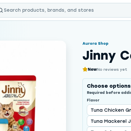
Aurora Shop
Jinny 
New
No reviews yet
Choose options
Required before addi
Flavor
Tuna Chicken G
Tuna Mackerel J