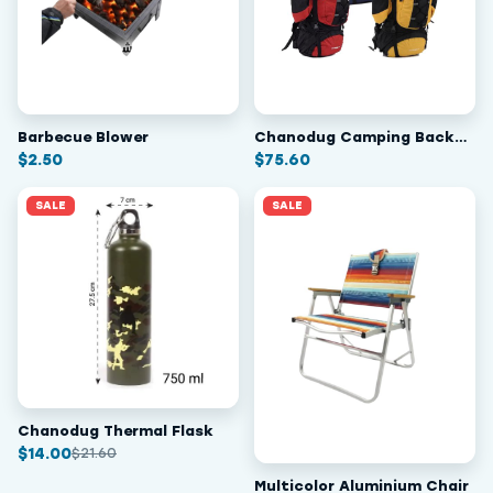
Barbecue Blower
Chanodug Camping Backpack 70L
$
2.50
$
75.60
SALE
SALE
Chanodug Thermal Flask
$
14.00
$
21.60
Multicolor Aluminium Chair