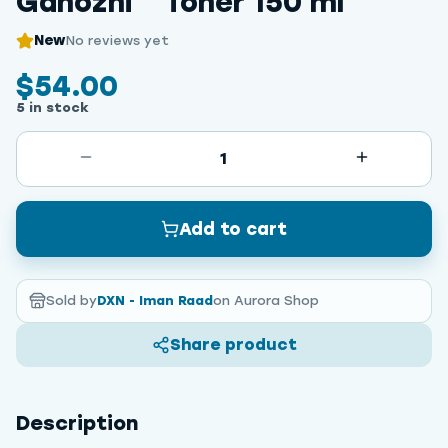
Ganozhi™ Toner 150 ml
New
No reviews yet
$54.00
5 in stock
1
Add to cart
Sold by
DXN - Iman Raad
on Aurora Shop
Share product
Description