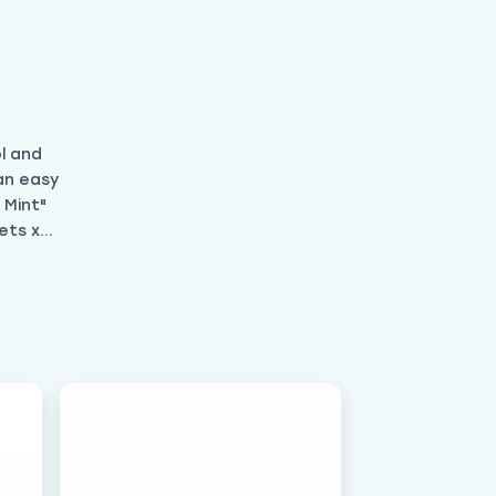
ol and
 an easy
 Mint"
ets x