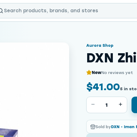
Aurora Shop
DXN Zhi
New
No reviews yet
$41.00
5 in st
1
Sold by
DXN - Iman 