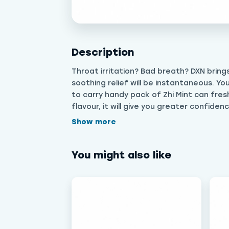
Description
Throat irritation? Bad breath? DXN brings
soothing relief will be instantaneous. You
to carry handy pack of Zhi Mint can fres
flavour, it will give you greater confid
25g هل تعاني من تهيج الحلق؟ رائحة الفم الكريهة؟ تقدم لك DXN نكهة النعناع المبتكر Zhi Mint. بمجرد وضع حبة واحدة في فمك، ستشعر
Show more
شة ومنعشة. في خضم حياتنا المزدحمة، عبوة سهلة الحمل من
أنفاسك في أي وقت وفي أي مكان. ممزوج بنكهة "Zhi Mint" الخفيفة، سيمنحك ثقة أكبر عند التواصل مع الآخرين. حجم العبوة: ١٢ كيسًا × ٢٥
You might also like
غرامًا