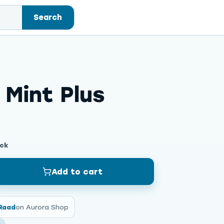
Search
 Mint Plus
ock
Add to cart
Raad
on Aurora Shop