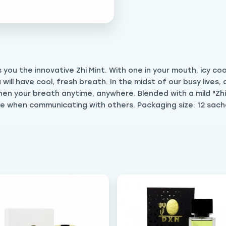
 you the innovative Zhi Mint. With one in your mouth, icy co
 will have cool, fresh breath. In the midst of our busy lives,
hen your breath anytime, anywhere. Blended with a mild "Zhi
ence when communicating with others. Packaging size: 12 sach
براحة فورية منعشة ومنعشة. ستتمتع برائحة أنفاس منع Zhi Mint ستنعش