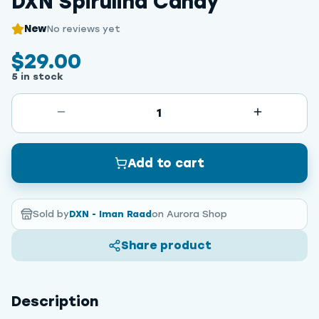
DXN Spirulina Candy
New
No reviews yet
$29.00
5 in stock
1
Add to cart
Sold by
DXN - Iman Raad
on Aurora Shop
Share product
Description