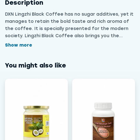
Description
DXN Lingzhi Black Coffee has no sugar additives, yet it
manages to retain the bold taste and rich aroma of
the coffee. It is specially presented for the modern
society. Lingzhi Black Coffee also brings you the
satisfying taste of real coffee. Packaging Size: 20
Show more
sachets x 4.5g قهوة لينجزي السوداء من دي إكس إن خالية من
السكر، ومع ذلك تحافظ على مذاقها القوي ورائحتها الغنية. صُممت
You might also like
خصيصًا لمجتمعنا المعاصر. كما تمنحكم قهوة لينجزي السوداء مذاق القهوة
الحقيقية المُرضي. حجم العبوة: ٢٠ كيسًا × ٤.٥ غرام