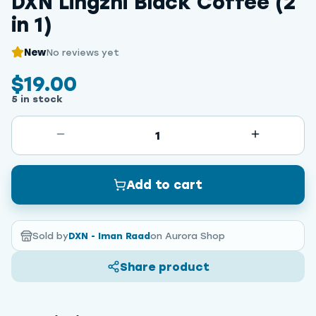
DXN Lingzhi Black Coffee (2
in 1)
New
No reviews yet
$19.00
5 in stock
1
Add to cart
Sold by
DXN - Iman Raad
on Aurora Shop
Share product