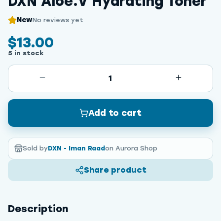
DXN Aloe.V Hydrating Toner
New
No reviews yet
$13.00
5 in stock
1
Add to cart
Sold by
DXN - Iman Raad
on Aurora Shop
Share product
Description